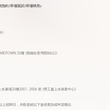
無須預約|即場面試|即場聘用>
外)
MIDTOWN 32
樓
(
西鐵站荃灣西
B
出口)
水廣場20樓2001- 2006 室 (勞工處上水就業中心)
以上招聘日，亦歡迎經以下途徑查詢或申請職位
: