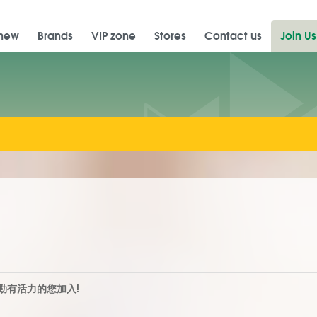
 new
Brands
VIP zone
Stores
Contact us
Join Us
勁有活力的您加入!