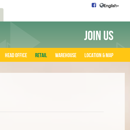
English
JOIN US
Head Office
Retail
Warehouse
Location & Map